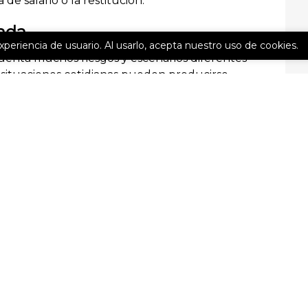
de salario o la restitución.
ada
experiencia de usuario. Al usarlo, acepta nuestro uso de cookies.
cuenta muchos riesgos y escenarios diferentes
n situaciones cotidianas pueden producirse
te, una cobertura de seguro adecuada puede
ciera que necesita.
vices hoy para obtener más información sobre
ener una cotización.
CONTÁCTENOS