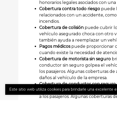
honorarios legales asociados con una
Cobertura contra todo riesgo
puede b
relacionados con un accidente, como 
incendios.
Cobertura de colisión
puede cubrir lo
vehículo asegurado choca con otro ve
también ayuda a reemplazar un vehíc
Pagos médicos
puede proporcionar co
cuando existe la necesidad de atenc
Cobertura de motorista sin seguro
br
conductor sin seguro golpea el vehíc
los pasajeros. Algunas coberturas de
daños al vehículo de la empresa.
Cobertura de conductor con seguro i
Este sitio web utiliza cookies para brindarle una excelente 
con seguro insuficiente golpea el ve
a los pasajeros. Algunas coberturas d
también cubren daños al vehículo de
Los endosos de pólizas comerciales tambié