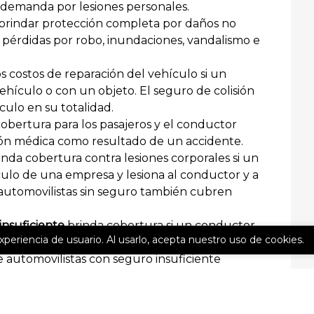
 demanda por lesiones personales.
rindar protección completa por daños no
pérdidas por robo, inundaciones, vandalismo e
s costos de reparación del vehículo si un
hículo o con un objeto. El seguro de colisión
ulo en su totalidad.
bertura para los pasajeros y el conductor
ión médica como resultado de un accidente.
inda cobertura contra lesiones corporales si un
ulo de una empresa y lesiona al conductor y a
 automovilistas sin seguro también cubren
nsuficiente
brinda cobertura si un conductor
experiencia de usuario. Al usarlo, acepta nuestro uso de cookies.
hículo de una empresa y lesiona al conductor y
e automovilistas con seguro insuficiente
 la empresa.
n pueden estar disponibles y lo ayudan a